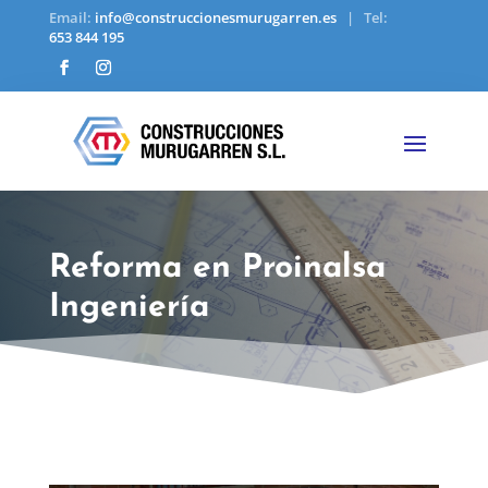
Email:
info@construccionesmurugarren.es
| Tel:
653 844 195
Reforma en Proinalsa
Ingeniería